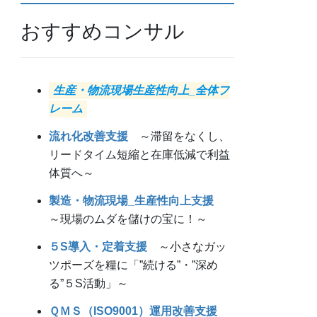
おすすめコンサル
生産・物流現場生産性向上_全体フ
レーム
流れ化改善支援
～滞留をなくし、
リードタイム短縮と在庫低減で利益
体質へ～
製造・物流現場_生産性向上支援
～現場のムダを儲けの宝に！～
５S導入・定着支援
～小さなガッ
ツポーズを糧に「”続ける”・”深め
る”５S活動」～
ＱＭＳ（ISO9001）運用改善支援