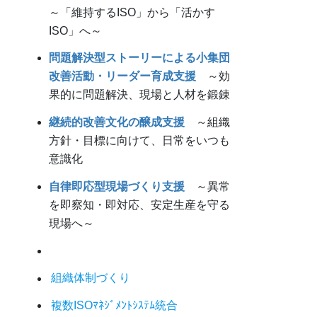
～「維持するISO」から「活かす
ISO」へ～
問題解決型ストーリーによる小集団
改善活動・リーダー育成支援
～効
果的に問題解決、現場と人材を鍛錬
継続的改善文化の醸成支援
～組織
方針・目標に向けて、日常をいつも
意識化
自律即応型現場づくり支援
～異常
を即察知・即対応、安定生産を守る
現場へ～
組織体制づくり
複数ISOﾏﾈｼﾞﾒﾝﾄｼｽﾃﾑ統合