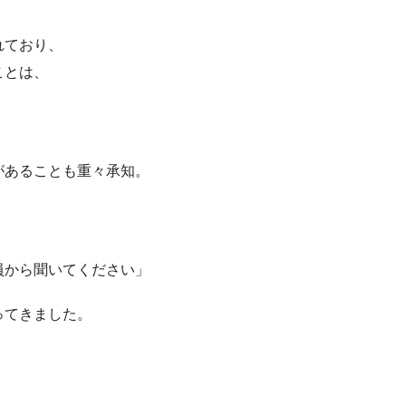
れており、
ことは、
があることも重々承知。
員から聞いてください」
ってきました。