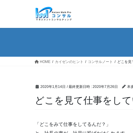
コ
ナ
ン
ビ
テ
ゲ
ン
ー
ツ
シ
へ
ョ
ス
ン
キ
に
ッ
移
HOME
カイゼンのヒント
コンサルノート
どこを見
プ
動
2020年1月14日
/ 最終更新日時 :
2020年7月26日
本
どこを見て仕事をし
「どこをみて仕事をしてるんだ？」