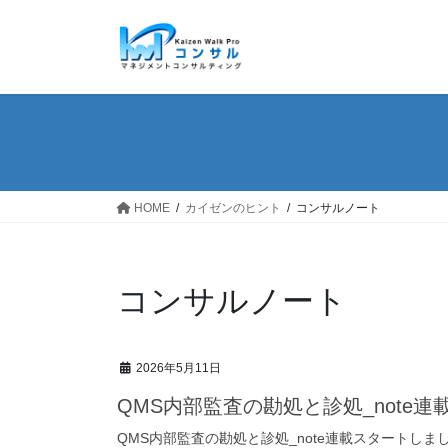
コ
ナ
ン
ビ
テ
ゲ
ン
ー
ツ
シ
へ
ョ
ス
ン
キ
に
ッ
移
HOME
カイゼンのヒント
コンサルノート
プ
動
コンサルノート
2026年5月11日
QMS内部監査の勘処と診処_note
QMS内部監査の勘処と診処_note連載スタートしました