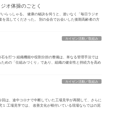
ラジオ体操のごとく
がいらっしゃる。 健康の秘訣を伺うと、迷いなく「毎日ラジオ
楽を流してくださった。 別の会合でお会いした後期高齢者の方
カイゼン活動／取組み
布石を打つ 組織機能や役割分担の整備は、単なる管理手法では
るための「仕組みづくり」であり、組織の健全性と持続力を高め
カイゼン活動／取組み
。 今回は、途中コロナで中断していた工場見学が再開して、さらに
究１:工場見学では、 改善文化が根付いている現場ならではの泥