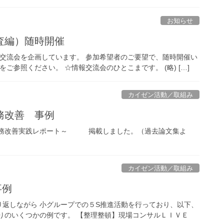
お知らせ
部監査編）随時開催
情報交流会を企画しています。 参加希望者のご要望で、随時開催い
ご参照ください。 ☆情報交流会のひとこまです。 (略) […]
カイゼン活動／取組み
務改善 事例
業務改善実践レポート～ 掲載しました。（過去論文集よ
カイゼン活動／取組み
事例
返しながら 小グループでの５S推進活動を行っており、以下、
とりのいくつかの例です。 【整理整頓】現場コンサルＬＩＶＥ