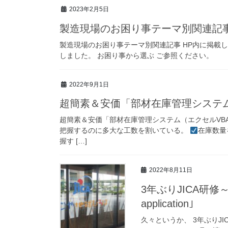
2023年2月5日
製造現場のお困り事テーマ別関連記
製造現場のお困り事テーマ別関連記事 HP内に掲載
しました。 お困り事から選ぶ ご参照ください。
2022年9月1日
超簡素＆安価「部材在庫管理システム
超簡素＆安価「部材在庫管理システム（エクセルVB
把握するのに多大な工数を割いている。
在庫数量
握す […]
2022年8月11日
3年ぶりJICA研修～｢Manufacturing workshop management & IT
application｣
久々というか、 3年ぶりJICAでの