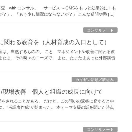
査 with コンサル」 サービス ～QMSをもっと効果的に！も
？」、「もう少し簡潔にならないか？」 こんな疑問や懸 […]
コンサルノート
善に関わる教育を（人材育成の入口として）
教育は、当然するものの、 こと、マネジメントや改善に関わる教
またま、その時々のニーズで、 また、たまたまあった外部講習
カイゼン活動／取組み
ント/現場改善－個人と組織の成長に向けて
問をされることがある。 だけど、この問いの返答に窮すると中
に、”考課表作成”が始まった。 本テーマ支援の話を聞いた時点
コンサルノート