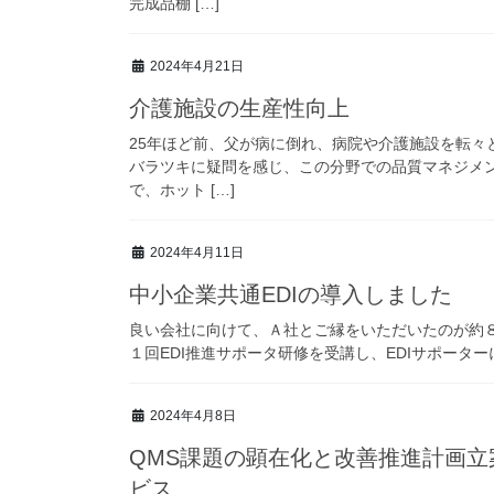
完成品棚 […]
2024年4月21日
介護施設の生産性向上
25年ほど前、父が病に倒れ、病院や介護施設を転々
バラツキに疑問を感じ、この分野での品質マネジメ
で、ホット […]
2024年4月11日
中小企業共通EDIの導入しました
良い会社に向けて、Ａ社とご縁をいただいたのが約８
１回EDI推進サポータ研修を受講し、EDIサポーターにな
2024年4月8日
QMS課題の顕在化と改善推進計画立案＿ 「QMS内部監査 with コンサル」 サー
ビス