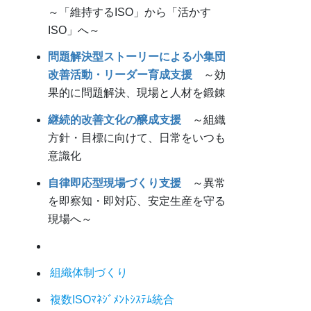
～「維持するISO」から「活かす
ISO」へ～
問題解決型ストーリーによる小集団
改善活動・リーダー育成支援
～効
果的に問題解決、現場と人材を鍛錬
継続的改善文化の醸成支援
～組織
方針・目標に向けて、日常をいつも
意識化
自律即応型現場づくり支援
～異常
を即察知・即対応、安定生産を守る
現場へ～
組織体制づくり
複数ISOﾏﾈｼﾞﾒﾝﾄｼｽﾃﾑ統合