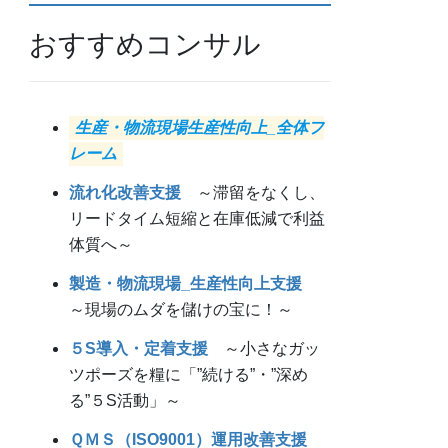
おすすめコンサル
生産・物流現場生産性向上_全体フ
レーム
流れ化改善支援
～滞留をなくし、
リードタイム短縮と在庫低減で利益
体質へ～
製造・物流現場_生産性向上支援
～現場のムダを儲けの宝に！～
５S導入・定着支援
～小さなガッ
ツポーズを糧に「”続ける”・”深め
る”５S活動」～
ＱＭＳ（ISO9001）運用改善支援